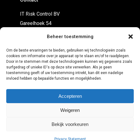
IT Risk Control BV
Gareelhoek 54
7546 MZ Enschede
Beheer toestemming
info@itriskcontrol.nl
Om de beste ervaringen te bieden, gebruiken wij technologieën zoals
06-5394 8479 of 06-5362 5790
cookies om informatie over je apparaat op te slaan en/of te raadplegen.
Door in te stemmen met deze technologieën kunnen wij gegevens zoals
surfgedrag of unieke ID's op deze site verwerken. Als je geen
Volg Ons Via
toestemming geeft of uw toestemming intrekt, kan dit een nadelige
invloed hebben op bepaalde functies en mogelijkheden.
Twitter
Accepteren
LinkedIn
Weigeren
Nieuwsbrief
Bekijk voorkeuren
Privacy Statement