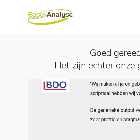
Skip
to
main
content
Goed gereeds
Het zijn echter onze 
“Wij maken al jaren ge
scripttaal hebben wij 
De generieke output v
zeer prettig en pragm