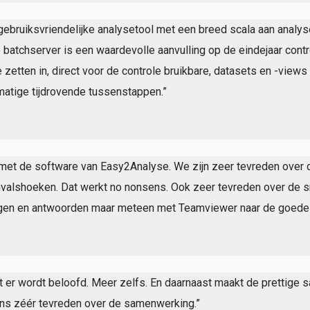
ebruiksvriendelijke analysetool met een breed scala aan analys
e batchserver is een waardevolle aanvulling op de eindejaar cont
etten in, direct voor de controle bruikbare, datasets en -views i
atige tijdrovende tussenstappen.”
met de software van Easy2Analyse. We zijn zeer tevreden over d
invalshoeken. Dat werkt no nonsens. Ook zeer tevreden over de 
agen en antwoorden maar meteen met Teamviewer naar de goede
t er wordt beloofd. Meer zelfs. En daarnaast maakt de pretti
ns zéér tevreden over de samenwerking.”