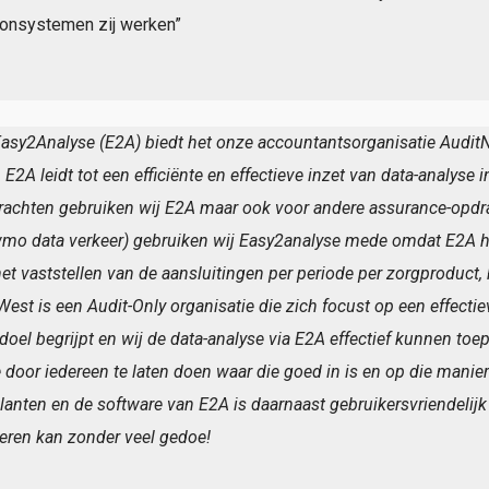
onsystemen zij werken”
asy2Analyse (E2A) biedt het onze accountantsorganisatie AuditN
 E2A leidt tot een efficiënte en effectieve inzet van data-analyse
pdrachten gebruiken wij E2A maar ook voor andere assurance-opd
wmo data verkeer) gebruiken wij Easy2analyse mede omdat E2A hie
 vaststellen van de aansluitingen per periode per zorgproduct, he
West is een Audit-Only organisatie die zich focust op een effectie
t doel begrijpt en wij de data-analyse via E2A effectief kunnen to
ie door iedereen te laten doen waar die goed in is en op die man
lanten en de software van E2A is daarnaast gebruikersvriendelij
oeren kan zonder veel gedoe!